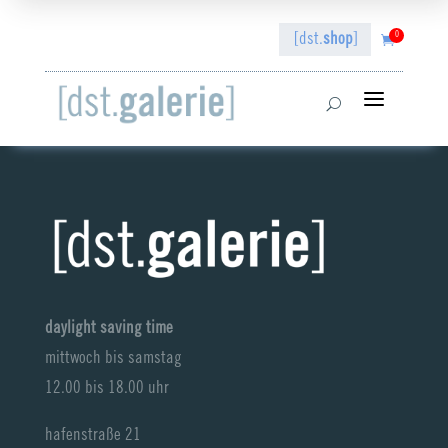
0
[dst.
shop
]

a
U
daylight saving time
mittwoch bis samstag
12.00 bis 18.00 uhr
hafenstraße 21