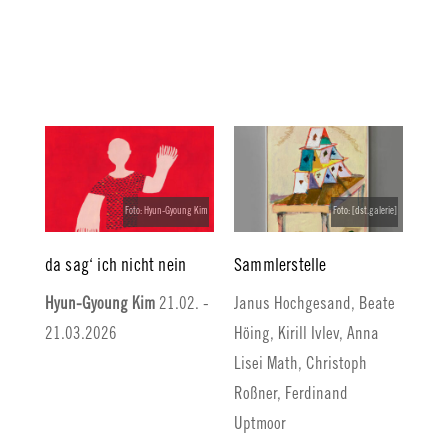
Foto: Hyun-Gyoung Kim
Foto: [dst.galerie]
da sag‘ ich nicht nein
Sammlerstelle
Hyun-Gyoung Kim
21.02. -
Janus Hochgesand, Beate
21.03.2026
Höing, Kirill Ivlev, Anna
Lisei Math, Christoph
Roßner, Ferdinand
Uptmoor