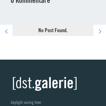
0 Kommentare
No Post Found.
daylight saving time