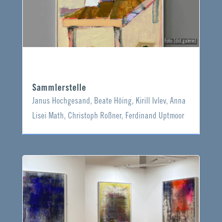
Foto: [dst.galerie]
Sammlerstelle
Janus Hochgesand, Beate Höing, Kirill Ivlev, Anna
Lisei Math, Christoph Roßner, Ferdinand Uptmoor