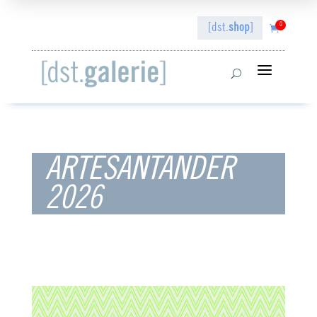
0
[dst.
shop
]

a
U
ARTESANTANDER
2026