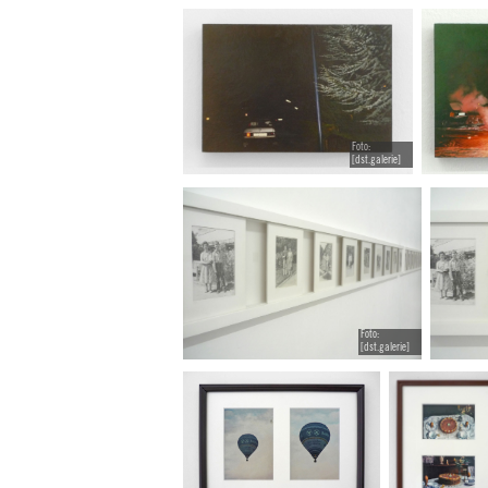
Foto:
[dst.galerie]
Foto:
[dst.galerie]