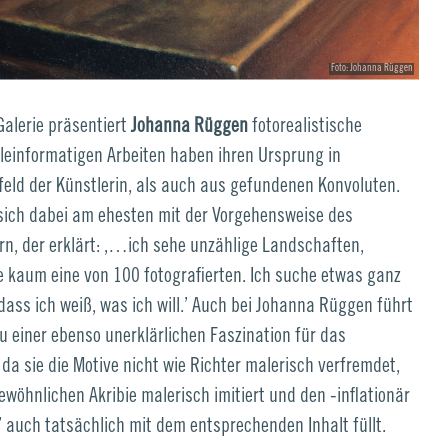
Foto: Johanna Rüggen
 Galerie präsentiert
Johanna Rüggen
fotorealistische
kleinformatigen Arbeiten haben ihren Ursprung in
eld der Künstlerin, als auch aus gefundenen Konvoluten.
 sich dabei am ehesten mit der Vorgehensweise des
rn, der erklärt: ‚…ich sehe unzählige Landschaften,
e kaum eine von 100 fotografierten. Ich suche etwas ganz
ass ich weiß, was ich will.’ Auch bei Johanna Rüggen führt
zu einer ebenso unerklärlichen Faszination für das
 da sie die Motive nicht wie Richter malerisch verfremdet,
ewöhnlichen Akribie malerisch imitiert und den -inflationär
 auch tatsächlich mit dem entsprechenden Inhalt füllt.