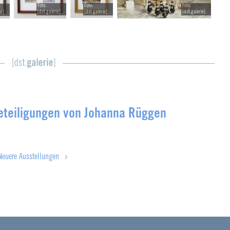
Foto:
Foto:
Foto:
[dst.galerie]
[dst.galerie]
[dst.galerie]
ie]
eteiligungen von Johanna Rüggen
Neuere Ausstellungen