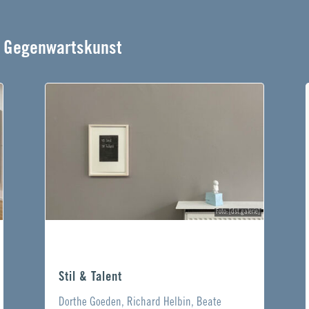
e Gegenwartskunst
Foto: [dst.galerie]
Stil & Talent
Dorthe Goeden, Richard Helbin, Beate