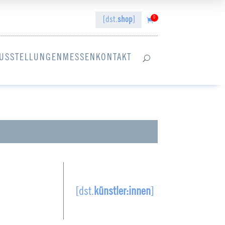
0
[dst.
shop
]

USSTELLUNGEN
MESSEN
KONTAKT
U
[dst.
künstler:innen
]