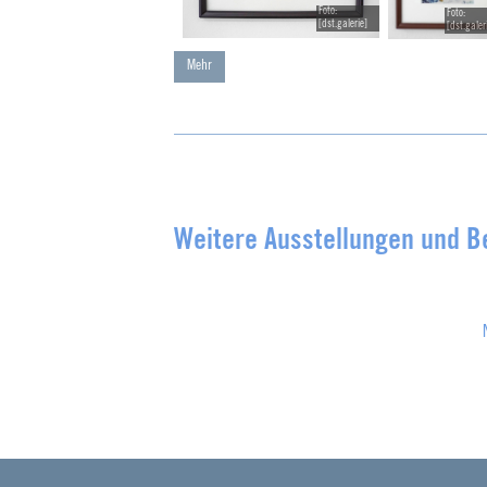
Foto:
Foto:
[dst.galerie]
[dst.galer
Mehr
Weitere Ausstellungen und B