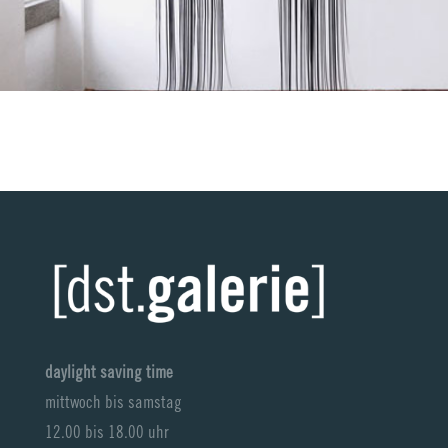
daylight saving time
mittwoch bis samstag
12.00 bis 18.00 uhr