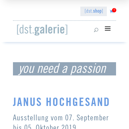
0
[dst.
shop
]

a
U
you need a passion
JANUS HOCHGESAND
Ausstellung vom 07
. September
bis 05. Oktober 2019